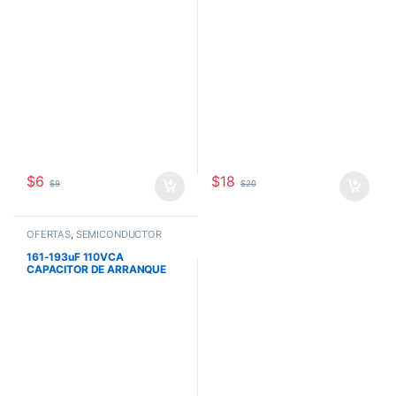
$
6
$
18
$
9
$
20
OFERTAS
,
SEMICONDUCTOR
161-193uF 110VCA
CAPACITOR DE ARRANQUE
PARA MOTOR