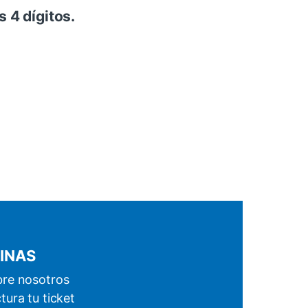
s 4 dígitos.
INAS
re nosotros
tura tu ticket