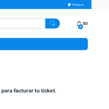
Factura
$
0
0
para facturar tu ticket.