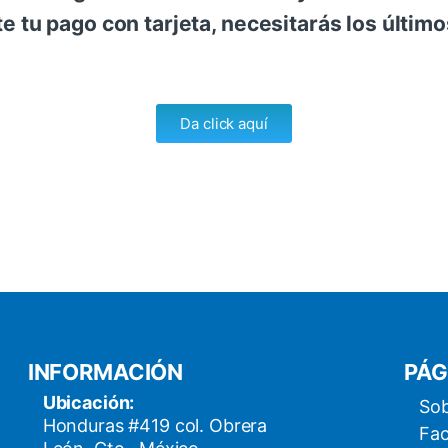
te tu pago con tarjeta, necesitarás los último
Da click aquí
INFORMACIÓN
PÁG
Ubicación:
Sob
Honduras #419 col. Obrera
Fac