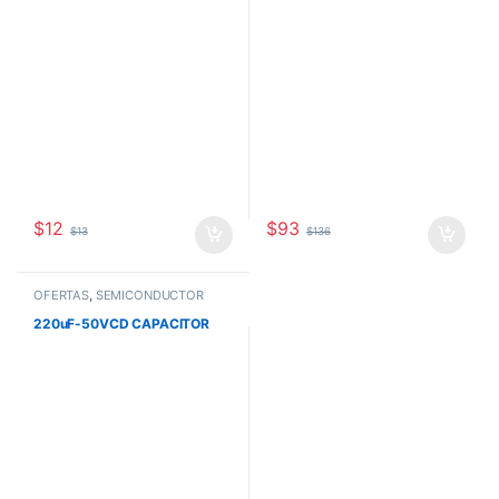
PARA MOTOR
$
12
$
93
$
13
$
136
OFERTAS
,
SEMICONDUCTOR
220uF-50VCD CAPACITOR