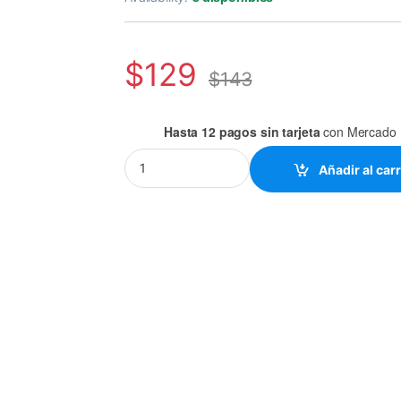
$
129
$
143
Hasta 12 pagos sin tarjeta
con Mercado 
AV ARCOTRONICS CAPACITOR C.87.0DF3 MKP
Añadir al carr