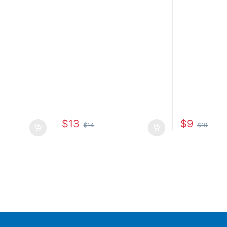
$
13
$
9
$
14
$
10