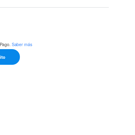
Pago.
Saber más
 20UF +-5% 250VAC quantity
ito