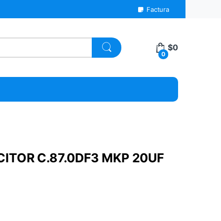
Factura
$
0
0
ITOR C.87.0DF3 MKP 20UF