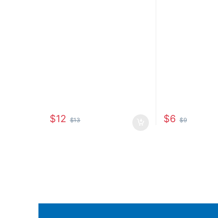
$
12
$
6
$
13
$
9