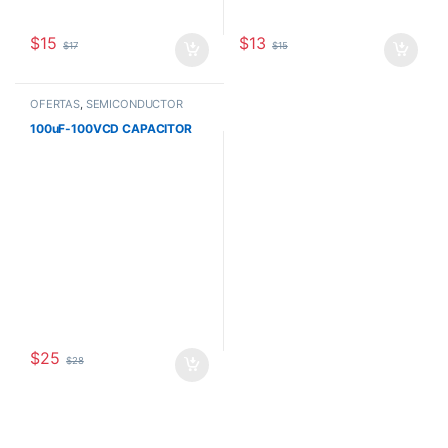
$
15
$
13
$
17
$
15
OFERTAS
,
SEMICONDUCTOR
100uF-100VCD CAPACITOR
$
25
$
28