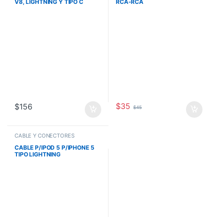
V8, LIGHTNING Y TIPO C
RCA-RCA
RADOX
$
35
$
156
$
45
CABLE Y CONECTORES
CABLE P/IPOD 5 P/IPHONE 5
TIPO LIGHTNING