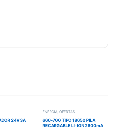
ENERGÍA
,
OFERTAS
DOR 24V 3A
660-700 TIPO 18650 PILA
RECARGABLE LI-ION 2600mA
3.7V