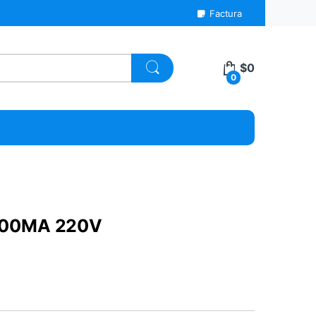
Factura
$
0
0
00MA 220V