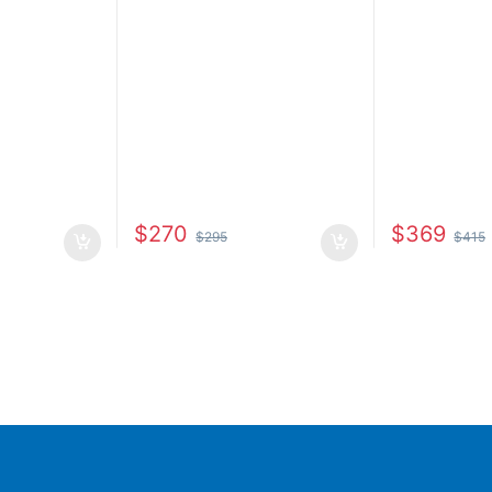
$
270
$
369
$
295
$
415