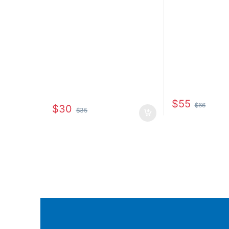
$
55
$
66
$
30
$
35