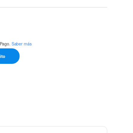
Pago.
Saber más
6-14 TORNILLO 1/8 quantity
ito