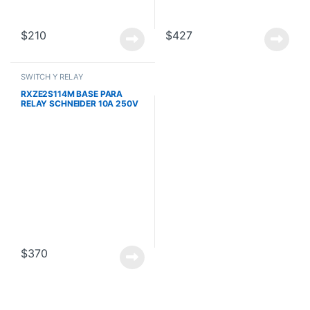
$
210
$
427
SWITCH Y RELAY
RXZE2S114M BASE PARA
RELAY SCHNEIDER 10A 250V
$
370