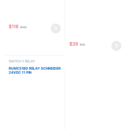
$
118
$
132
$
39
$
45
SWITCH Y RELAY
RUMC31BD RELAY SCHNEIDER
24VDC 11 PIN