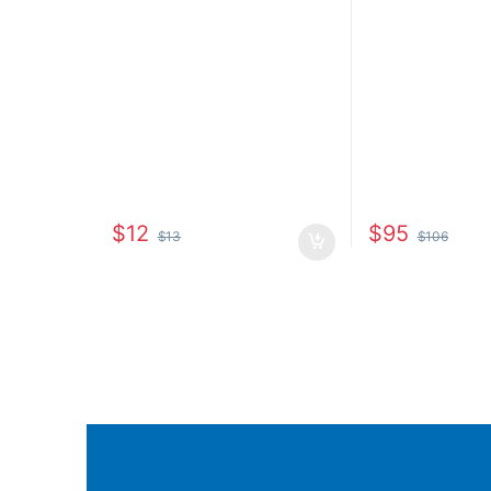
$
12
$
95
$
13
$
106