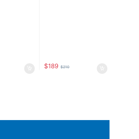
$
189
$
210