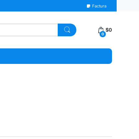
Factura
$
0
0