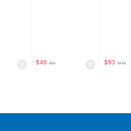
$
48
$
93
$
53
$
136