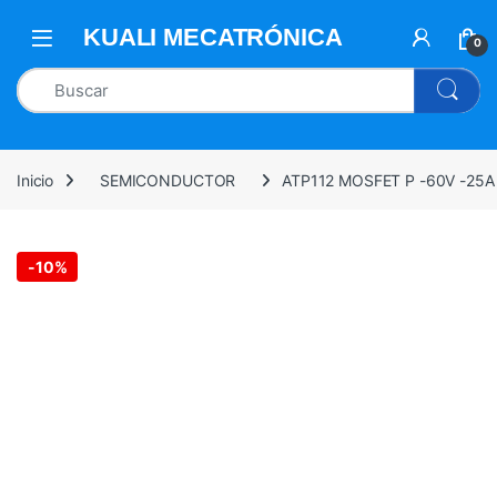
0
Inicio
SEMICONDUCTOR
ATP112 MOSFET P -60V -25
-
10%