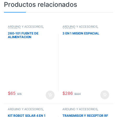
Productos relacionados
ARDUINO Y ACCESORIOS
,
ARDUINO Y ACCESORIOS
,
OFERTAS
OFERTAS
260-101 FUENTE DE
3 EN 1 MISION ESPACIAL
ALIMENTACION
CONVERTIDOR CC/CC 3.2V –
46V PWM 3A LM2596 HW-411
(ACCS3)
$
286
$
65
$
324
$
75
ARDUINO Y ACCESORIOS
,
ARDUINO Y ACCESORIOS
,
OFERTAS
OFERTAS
KIT ROBOT SOLAR 4 EN 1
TRANSMISOR Y RECEPTOR RF