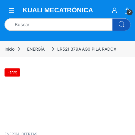
0
Inicio
ENERGÍA
LR521 379A AG0 PILA RADOX
-
11%
ENERGÍA
,
OFERTAS