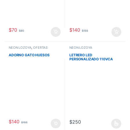
$
70
$
140
$
80
$
155
NEÓN LOZOYA
,
OFERTAS
NEÓN LOZOYA
ADORNO GATO HUESOS
LETRERO LED
PERSONALIZADO 110VCA
$
140
$
250
$
155
Este producto tiene múltiples va