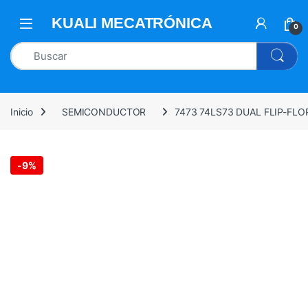
0
Inicio
SEMICONDUCTOR
7473 74LS73 DUAL FLIP-FLOP
-
9%