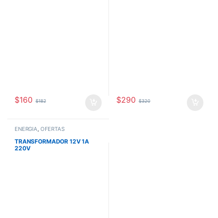
$
160
$
290
$
182
$
320
ENERGÍA
,
OFERTAS
TRANSFORMADOR 12V 1A
220V