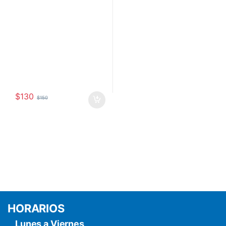
$
130
$
150
HORARIOS
Lunes a Viernes