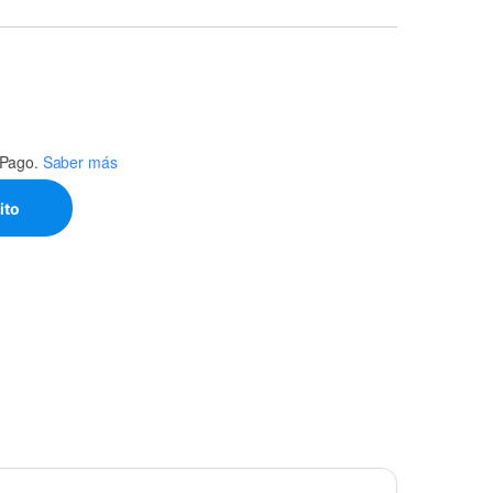
Pago.
Saber más
XION, MORSETO, JULCA CERAMICA 2 FILAS 6 TORNILLOS quantit
ito