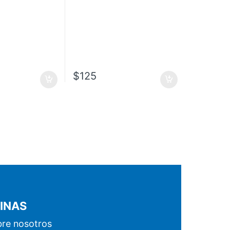
$
125
INAS
re nosotros