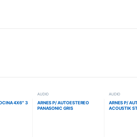
AUDIO
AUDIO
OCINA 4X6″ 3
ARNES P/ AUTOESTEREO
ARNES P/ A
PANASONIC GRIS
ACOUSTIK S
FARENHEIT G
PINES