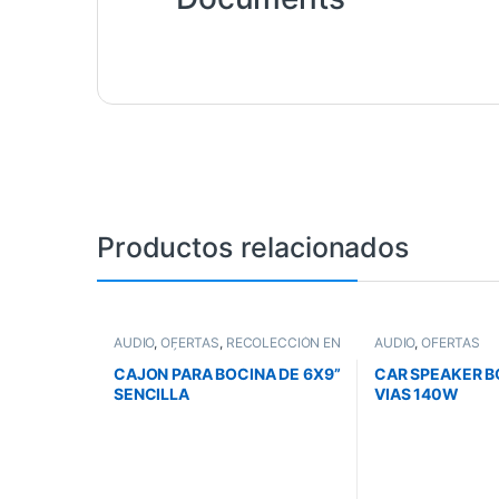
Productos relacionados
AUDIO
,
OFERTAS
,
RECOLECCIÓN EN
AUDIO
,
OFERTAS
TIENDA FÍSICA
CAJON PARA BOCINA DE 6X9”
CAR SPEAKER B
SENCILLA
VIAS 140W