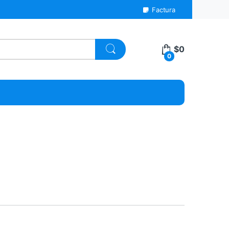
Factura
$
0
0