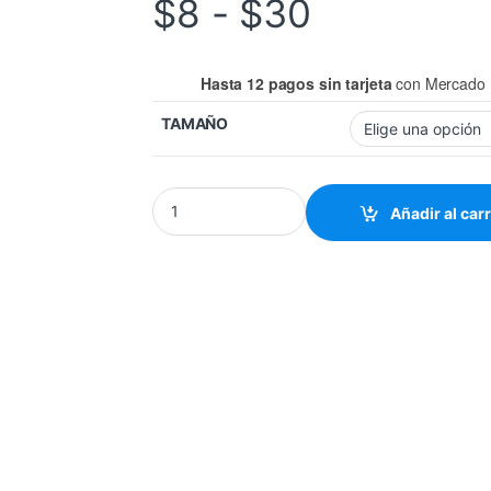
Rango de 
$
8
-
$
30
Hasta 12 pagos sin tarjeta
con Mercado 
TAMAÑO
CERCO PARA BOCINA quantity
Añadir al carr