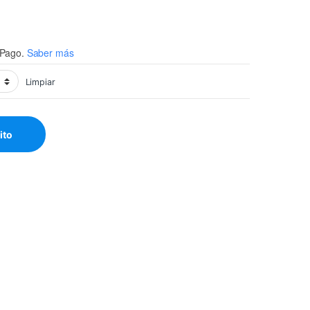
precios: desde $8 hasta $
Pago.
Saber más
Limpiar
ito