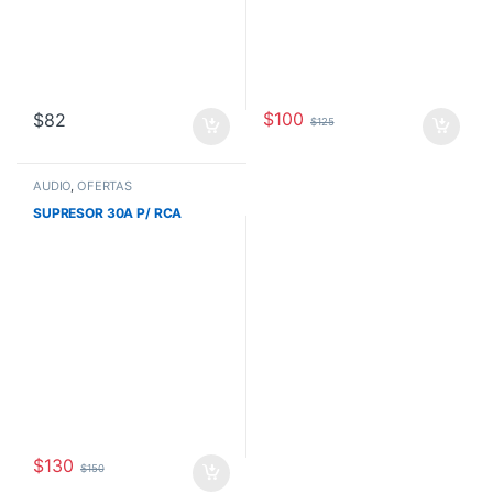
$
100
$
82
$
125
AUDIO
,
OFERTAS
SUPRESOR 30A P/ RCA
$
130
$
150