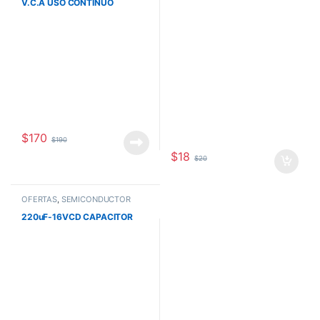
V.C.A USO CONTINUO
$
170
$
190
$
18
$
20
OFERTAS
,
SEMICONDUCTOR
220uF-16VCD CAPACITOR