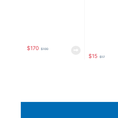
$
170
$
190
$
15
$
17