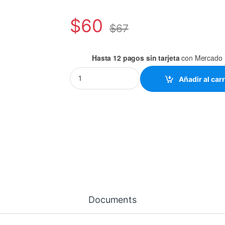
$
60
$
67
Hasta 12 pagos sin tarjeta
con Mercado 
680uF-80VCD CAPACITOR quantity
Añadir al carr
Documents