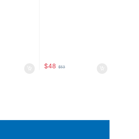
$
48
$
53