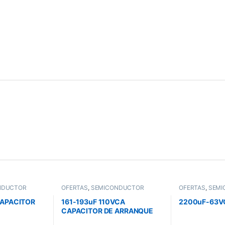
NDUCTOR
OFERTAS
,
SEMICONDUCTOR
OFERTAS
,
SEMI
CAPACITOR
161-193uF 110VCA
2200uF-63V
CAPACITOR DE ARRANQUE
PARA MOTOR