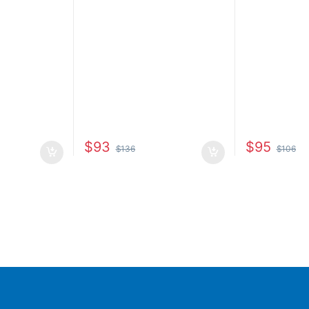
$
93
$
95
$
136
$
106