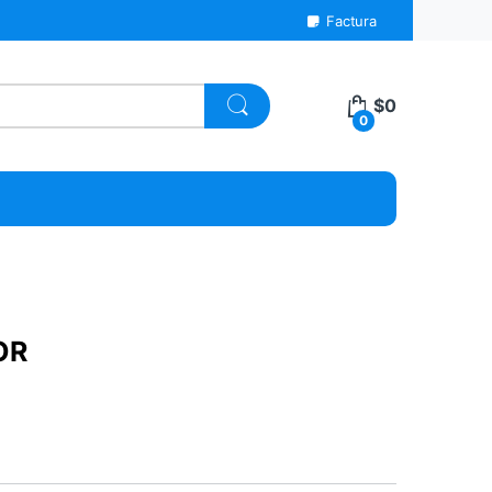
Factura
$
0
0
OR