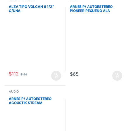
ALZA TIPO VOLCAN 6 1/2”
ARNES P/ AUTOESTEREO
C/UNA
PIONEER PEQUEÑO ALA
ABAJO
$
112
$
65
$
124
AUDIO
ARNES P/ AUTOESTEREO
ACOUSTIK STREAM
FARENHEIT GENERICO 16
PINES