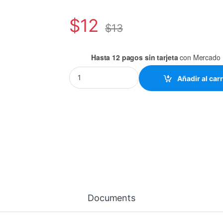
$
12
$
13
Hasta 12 pagos sin tarjeta
con Mercado 
C1845 TO-92 quantity
Añadir al carr
Documents