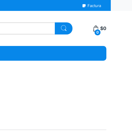
Factura
$
0
0