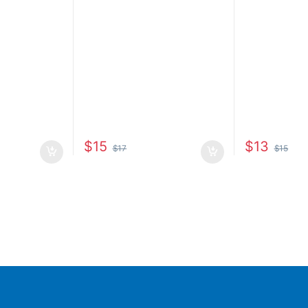
$
15
$
13
$
17
$
15