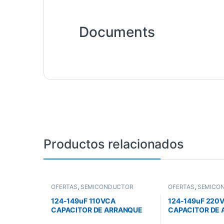
Documents
Productos relacionados
OFERTAS
,
SEMICONDUCTOR
OFERTAS
,
SEMICO
124-149uF 110VCA
124-149uF 220
CAPACITOR DE ARRANQUE
CAPACITOR DE
PARA MOTOR
PARA MOTOR