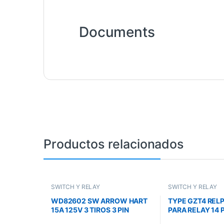
Documents
Productos relacionados
SWITCH Y RELAY
SWITCH Y RELAY
WD82602 SW ARROW HART
TYPE GZT4 REL
15A 125V 3 TIROS 3 PIN
PARA RELAY 14 P
SWP10
300VAC