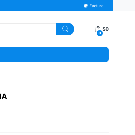
Factura
$
0
0
NA