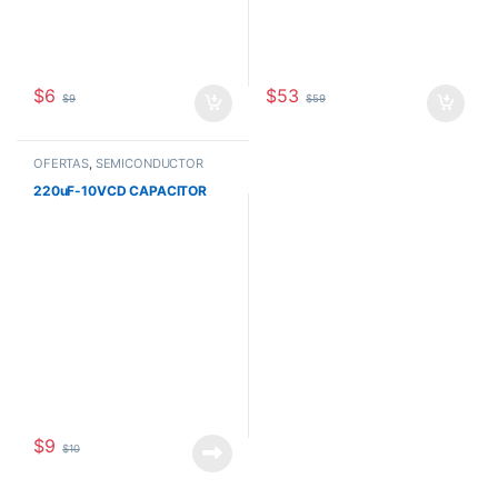
$
6
$
53
$
9
$
59
OFERTAS
,
SEMICONDUCTOR
220uF-10VCD CAPACITOR
$
9
$
10