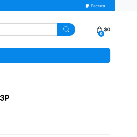
Factura
$
0
0
-3P